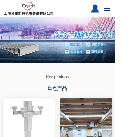
T
o
g
g
l
e
n
a
v
i
g
a
Key products
t
i
重点产品
o
n