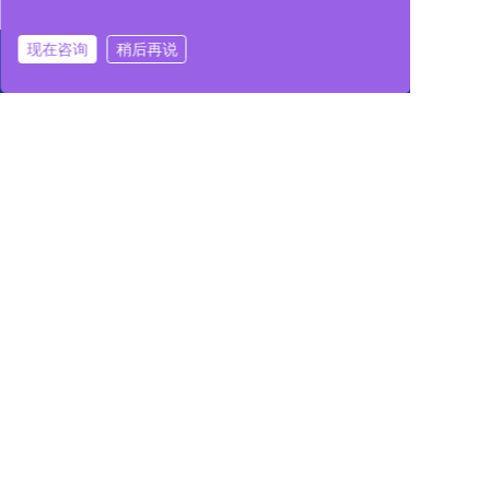
现在咨询
稍后再说
人形机器人辅助训练手动吊轨
悬挂式人形机器人起重机
铝合金抗扭伸缩臂
人形机器人环形辅助吊轨